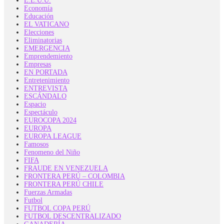
E.E.U.U.
Economía
Educación
EL VATICANO
Elecciones
Eliminatorias
EMERGENCIA
Emprendemiento
Empresas
EN PORTADA
Entretenimiento
ENTREVISTA
ESCÁNDALO
Espacio
Espectáculo
EUROCOPA 2024
EUROPA
EUROPA LEAGUE
Famosos
Fenomeno del Niño
FIFA
FRAUDE EN VENEZUELA
FRONTERA PERÚ – COLOMBIA
FRONTERA PERÚ CHILE
Fuerzas Armadas
Futbol
FUTBOL COPA PERÚ
FUTBOL DESCENTRALIZADO