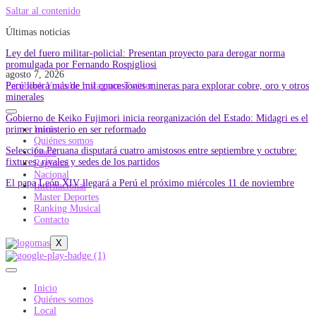
Saltar al contenido
Últimas noticias
Ley del fuero militar-policial: Presentan proyecto para derogar norma
promulgada por Fernando Rospigliosi
agosto 7, 2026
Perú libera más de mil concesiones mineras para explorar cobre, oro y otros
Facebook
Youtube
Instagram
Twitter
minerales
Gobierno de Keiko Fujimori inicia reorganización del Estado: Midagri es el
primer ministerio en ser reformado
Inicio
Quiénes somos
Selección Peruana disputará cuatro amistosos entre septiembre y octubre:
Local
fixtures, rivales y sedes de los partidos
Regional
Nacional
El papa León XIV llegará a Perú el próximo miércoles 11 de noviembre
Internacional
Master Deportes
Ranking Musical
Contacto
X
Inicio
Quiénes somos
Local