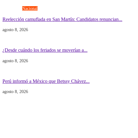
Elecciones
Nacional
Reelección camuflada en San Martín: Candidatos renuncian...
agosto 8, 2026
Economía
Gobierno
¿Desde cuándo los feriados se moverían a...
agosto 8, 2026
Gobierno
POLITICA INTERNACIONAL
Perú informó a México que Betssy Chávez...
agosto 8, 2026