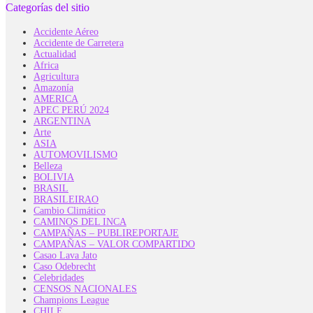
Categorías del sitio
Accidente Aéreo
Accidente de Carretera
Actualidad
Africa
Agricultura
Amazonía
AMERICA
APEC PERÚ 2024
ARGENTINA
Arte
ASIA
AUTOMOVILISMO
Belleza
BOLIVIA
BRASIL
BRASILEIRAO
Cambio Climático
CAMINOS DEL INCA
CAMPAÑAS – PUBLIREPORTAJE
CAMPAÑAS – VALOR COMPARTIDO
Casao Lava Jato
Caso Odebrecht
Celebridades
CENSOS NACIONALES
Champions League
CHILE