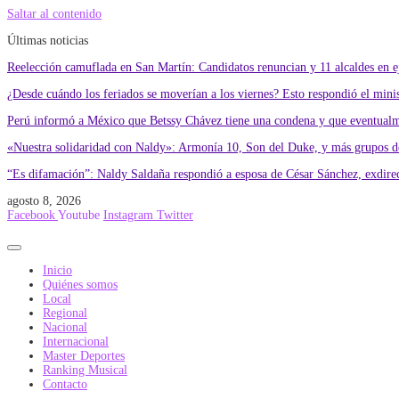
Saltar al contenido
Últimas noticias
Reelección camuflada en San Martín: Candidatos renuncian y 11 alcaldes en eje
¿Desde cuándo los feriados se moverían a los viernes? Esto respondió el min
Perú informó a México que Betssy Chávez tiene una condena y que eventualme
«Nuestra solidaridad con Naldy»: Armonía 10, Son del Duke, y más grupos de
“Es difamación”: Naldy Saldaña respondió a esposa de César Sánchez, exdire
agosto 8, 2026
Facebook
Youtube
Instagram
Twitter
Inicio
Quiénes somos
Local
Regional
Nacional
Internacional
Master Deportes
Ranking Musical
Contacto