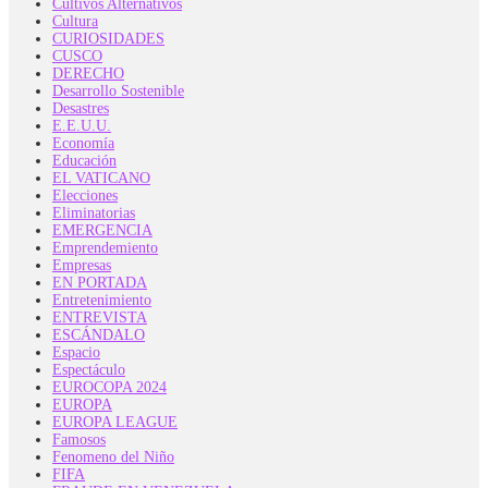
Cultivos Alternativos
Cultura
CURIOSIDADES
CUSCO
DERECHO
Desarrollo Sostenible
Desastres
E.E.U.U.
Economía
Educación
EL VATICANO
Elecciones
Eliminatorias
EMERGENCIA
Emprendemiento
Empresas
EN PORTADA
Entretenimiento
ENTREVISTA
ESCÁNDALO
Espacio
Espectáculo
EUROCOPA 2024
EUROPA
EUROPA LEAGUE
Famosos
Fenomeno del Niño
FIFA