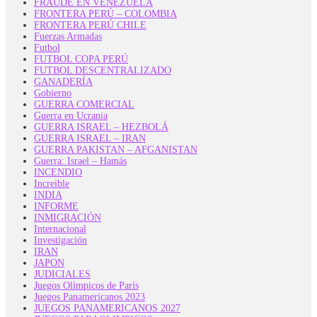
FRAUDE EN VENEZUELA
FRONTERA PERÚ – COLOMBIA
FRONTERA PERÚ CHILE
Fuerzas Armadas
Futbol
FUTBOL COPA PERÚ
FUTBOL DESCENTRALIZADO
GANADERÍA
Gobierno
GUERRA COMERCIAL
Guerra en Ucrania
GUERRA ISRAEL – HEZBOLÁ
GUERRA ISRAEL – IRAN
GUERRA PAKISTAN – AFGANISTAN
Guerra: Israel – Hamás
INCENDIO
Increible
INDIA
INFORME
INMIGRACIÓN
Internacional
Investigación
IRAN
JAPON
JUDICIALES
Juegos Olímpicos de París
Juegos Panamericanos 2023
JUEGOS PANAMERICANOS 2027