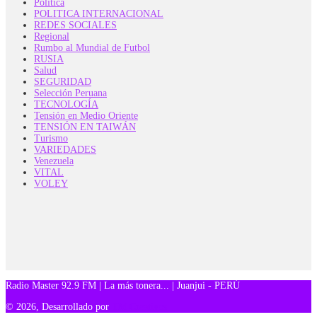
Politica
POLITICA INTERNACIONAL
REDES SOCIALES
Regional
Rumbo al Mundial de Futbol
RUSIA
Salud
SEGURIDAD
Selección Peruana
TECNOLOGÍA
Tensión en Medio Oriente
TENSIÓN EN TAIWÁN
Turismo
VARIEDADES
Venezuela
VITAL
VOLEY
Radio Master 92.9 FM | La más tonera... | Juanjui - PERÚ
© 2026, Desarrollado por
TM Creativos