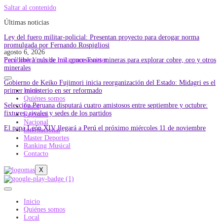
Saltar al contenido
Últimas noticias
Ley del fuero militar-policial: Presentan proyecto para derogar norma
promulgada por Fernando Rospigliosi
agosto 6, 2026
Perú libera más de mil concesiones mineras para explorar cobre, oro y otros
Facebook
Youtube
Instagram
Twitter
minerales
Gobierno de Keiko Fujimori inicia reorganización del Estado: Midagri es el
primer ministerio en ser reformado
Inicio
Quiénes somos
Selección Peruana disputará cuatro amistosos entre septiembre y octubre:
Local
fixtures, rivales y sedes de los partidos
Regional
Nacional
El papa León XIV llegará a Perú el próximo miércoles 11 de noviembre
Internacional
Master Deportes
Ranking Musical
Contacto
X
Inicio
Quiénes somos
Local