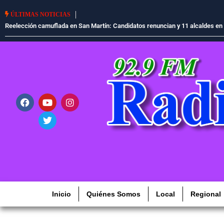
ÚLTIMAS NOTICIAS
rgo
¿Desde cuándo los feriados se moverían a los viernes? Esto respondió el m
Inicio
Quiénes Somos
Local
Regional