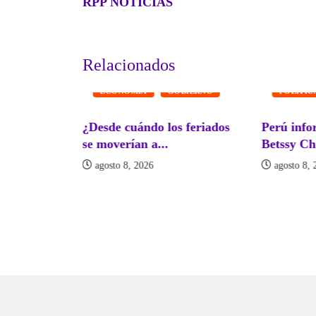
RPP NOTICIAS
Relacionados
GOBIER
NACIONAL
ECONOMÍA
GOBIERNO
POLITIC
lada en
¿Desde cuándo los feriados
Perú info
didatos
se moverían a...
Betssy Ch
agosto 8, 2026
agosto 8, 