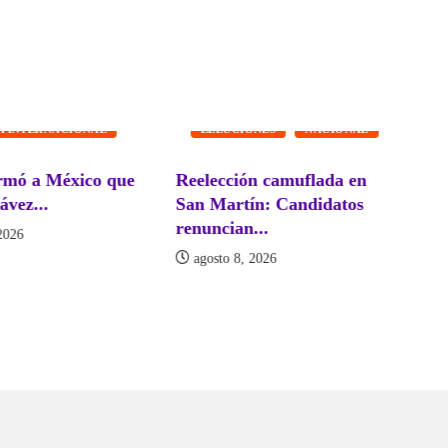
NO
A INTERNACIONAL
ELECCIONES
NACIONAL
rmó a México que
Reelección camuflada en
¿D
ávez...
San Martín: Candidatos
se
renuncian...
2026
agosto 8, 2026