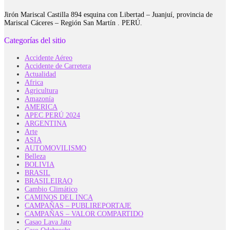
Jirón Mariscal Castilla 894 esquina con Libertad – Juanjuí, provincia de
Mariscal Cáceres – Región San Martín . PERÚ.
Categorías del sitio
Accidente Aéreo
Accidente de Carretera
Actualidad
Africa
Agricultura
Amazonía
AMERICA
APEC PERÚ 2024
ARGENTINA
Arte
ASIA
AUTOMOVILISMO
Belleza
BOLIVIA
BRASIL
BRASILEIRAO
Cambio Climático
CAMINOS DEL INCA
CAMPAÑAS – PUBLIREPORTAJE
CAMPAÑAS – VALOR COMPARTIDO
Casao Lava Jato