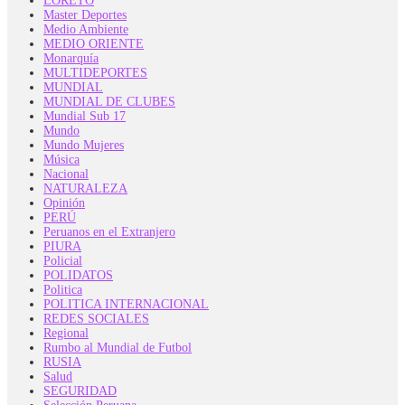
LORETO
Master Deportes
Medio Ambiente
MEDIO ORIENTE
Monarquía
MULTIDEPORTES
MUNDIAL
MUNDIAL DE CLUBES
Mundial Sub 17
Mundo
Mundo Mujeres
Música
Nacional
NATURALEZA
Opinión
PERÚ
Peruanos en el Extranjero
PIURA
Policial
POLIDATOS
Politica
POLITICA INTERNACIONAL
REDES SOCIALES
Regional
Rumbo al Mundial de Futbol
RUSIA
Salud
SEGURIDAD