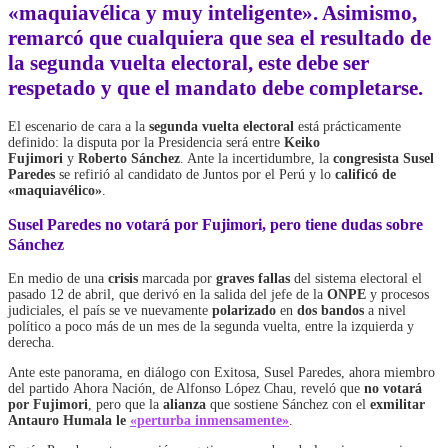
«maquiavélica y muy inteligente». Asimismo,
remarcó que cualquiera que sea el resultado de
la segunda vuelta electoral, este debe ser
respetado y que el mandato debe completarse.
El escenario de cara a la
segunda vuelta electoral
está prácticamente
definido: la disputa por la Presidencia será entre
Keiko
Fujimori
y
Roberto Sánchez
. Ante la incertidumbre, la
congresista Susel
Paredes
se refirió al candidato de
Juntos por el Perú
y lo
calificó de
«maquiavélico»
.
Susel Paredes no votará por Fujimori, pero tiene dudas sobre
Sánchez
En medio de una
crisis
marcada por
graves fallas
del sistema electoral el
pasado 12 de abril, que derivó en la salida del jefe de la
ONPE
y procesos
judiciales, el país se ve nuevamente
polarizado
en
dos bandos
a nivel
político a poco más de un mes de la segunda vuelta, entre la izquierda y
derecha.
Ante este panorama, en diálogo con
Exitosa
, Susel Paredes, ahora miembro
del partido
Ahora Nación
, de Alfonso López Chau, reveló que
no votará
por Fujimori
, pero que la
alianza
que sostiene Sánchez con el
exmilitar
Antauro Humala le
«perturba inmensamente»
.