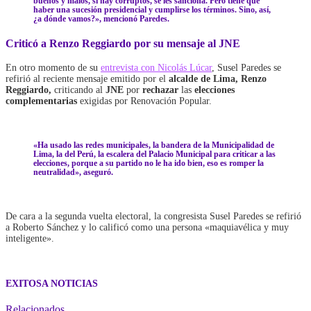
buenos y malos, si hay corruptos, se les sanciona. Pero tiene que
haber una sucesión presidencial y cumplirse los términos. Sino, así,
¿a dónde vamos?», mencionó Paredes.
Criticó a Renzo Reggiardo por su mensaje al JNE
En otro momento de su
entrevista con Nicolás Lúcar
, Susel Paredes se
refirió al reciente mensaje emitido por el
alcalde de Lima, Renzo
Reggiardo,
criticando al
JNE
por
rechazar
las
elecciones
complementarias
exigidas por Renovación Popular.
«Ha usado las redes municipales, la bandera de la Municipalidad de
Lima, la del Perú, la escalera del Palacio Municipal para criticar a las
elecciones, porque a su partido no le ha ido bien, eso es romper la
neutralidad», aseguró.
De cara a la segunda vuelta electoral, la congresista Susel Paredes se refirió
a Roberto Sánchez y lo calificó como una persona «maquiavélica y muy
inteligente».
EXITOSA NOTICIAS
Relacionados