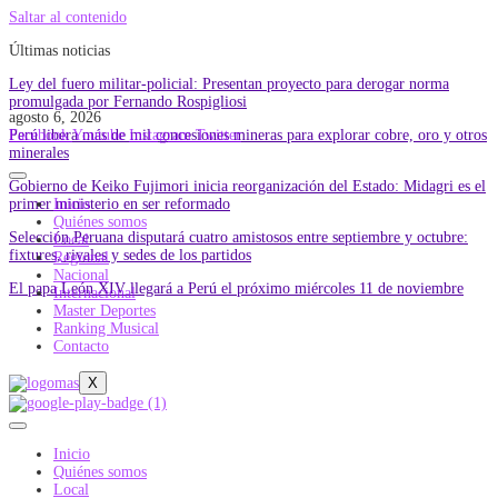
Saltar al contenido
Últimas noticias
Ley del fuero militar-policial: Presentan proyecto para derogar norma
promulgada por Fernando Rospigliosi
agosto 6, 2026
Perú libera más de mil concesiones mineras para explorar cobre, oro y otros
Facebook
Youtube
Instagram
Twitter
minerales
Gobierno de Keiko Fujimori inicia reorganización del Estado: Midagri es el
primer ministerio en ser reformado
Inicio
Quiénes somos
Selección Peruana disputará cuatro amistosos entre septiembre y octubre:
Local
fixtures, rivales y sedes de los partidos
Regional
Nacional
El papa León XIV llegará a Perú el próximo miércoles 11 de noviembre
Internacional
Master Deportes
Ranking Musical
Contacto
X
Inicio
Quiénes somos
Local