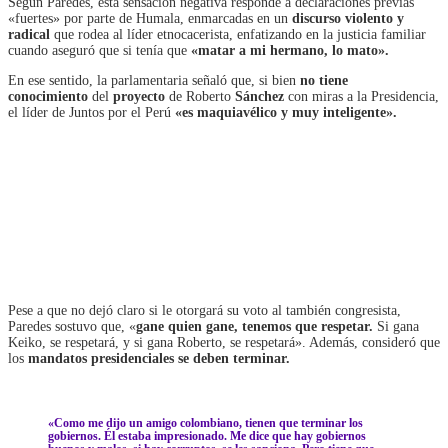
Según Paredes, esta sensación negativa responde a declaraciones previas
«fuertes» por parte de Humala, enmarcadas en un
discurso violento y
radical
que rodea al líder etnocacerista, enfatizando en la justicia familiar
cuando aseguró que si tenía que
«matar a mi hermano, lo mato».
En ese sentido, la parlamentaria señaló que, si bien
no tiene
conocimiento
del
proyecto
de Roberto
Sánchez
con miras a la Presidencia,
el líder de Juntos por el Perú
«es maquiavélico y muy inteligente».
Pese a que no dejó claro si le otorgará su voto al también congresista,
Paredes sostuvo que, «
gane quien gane, tenemos que respetar.
Si gana
Keiko, se respetará, y si gana Roberto, se respetará». Además, consideró que
los
mandatos presidenciales se deben terminar.
«Como me dijo un amigo colombiano, tienen que terminar los
gobiernos. Él estaba impresionado. Me dice que hay gobiernos