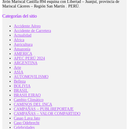
Jirón Mariscal Castilla 894 esquina con Libertad – Juanjuí, provincia de
Mariscal Cáceres – Región San Martín . PERÚ.
Categorías del sitio
Accidente Aéreo
Accidente de Carretera
Actualidad
Africa
Agricultura
Amazonía
AMERICA
APEC PERÚ 2024
ARGENTINA
Arte
ASIA
AUTOMOVILISMO
Belleza
BOLIVIA
BRASIL
BRASILEIRAO
Cambio Climático
CAMINOS DEL INCA
CAMPAÑAS – PUBLIREPORTAJE
CAMPAÑAS – VALOR COMPARTIDO
Casao Lava Jato
Caso Odebrecht
Celebridades