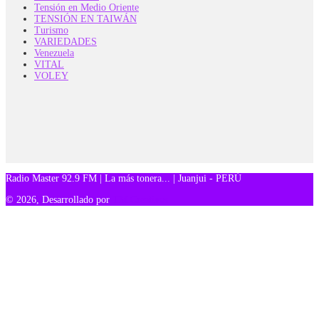
Tensión en Medio Oriente
TENSIÓN EN TAIWÁN
Turismo
VARIEDADES
Venezuela
VITAL
VOLEY
Radio Master 92.9 FM | La más tonera... | Juanjui - PERÚ
© 2026, Desarrollado por
TM Creativos