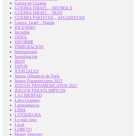
Guerra en Ucrania
GUERRA ISRAEL – HEZBOLÁ
GUERRA ISRAEL – IRAN
GUERRA PAKISTAN – AFGANISTAN
Guerra: Israel – Hamás
INCENDIO
Increible
INDIA
INFORME
INMIGRACIÓN
Internacional
Investigación
IRAN
JAPON
JUDICIALES
Juegos Olímpicos de París
Juegos Panamericanos 2023
JUEGOS PANAMERICANOS 2027
JUEGOS PARAOLIMPICOS
LA LIBERTAD
Latin Grammy
Latinoamérica
LIMA
LITERATURA
Lo más visto
Local
LORETO
Master Deportes