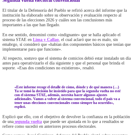
Segunda vuelta electoral convencional
El titular de la Defensoría del Pueblo se refirió acerca del informe que la
institución ha elaborado sobre su observación y evaluación respecto al
proceso de las elecciones 2026 y cuáles son las conclusiones más
importantes a las que han llegado.
En ese sentido, denominó como «indignante» que se halla aplicado el
sistema STAE en
Lima y Callao
, el cual aclaró que no es malo, sin
emabrgo, sí consideró que «habían dos componentes básicos que tenían que
implementarse para que funcione».
Al respecto, sostuvo que el sistema de comicios debió estar instalado un día
antes para operativizarlo el día siguiente y que el personal que brinda el
soporte. «Esas dos condiciones no existieron», resaltó.
«Este informe recoge el detalle de cómo, dónde y de qué manera (…)
Ya se tomó la decisión he insistido para que la segunda vuelta no esté
con el sistema STAE, además, necesita hacer algunos ajustes
adicionales. Vamos a volver al sistema convencional, todo el país va a
tener unas elecciones convencionales como siempre ha ocurrido»,
explicó.
Explicó que ello, con el obejetivo de devolver la confianza en la población
de una
segunda vuelta
que puede ser ajustada en lo que a resultados se
refiere como sucedió en anteriores procesos electorales.