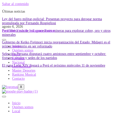
Saltar al contenido
Últimas noticias
Ley del fuero militar-policial: Presentan proyecto para derogar norma
promulgada por Fernando Rospigliosi
agosto 6, 2026
Perú libera más de mil concesiones mineras para explorar cobre, oro y otros
Facebook
Youtube
Instagram
Twitter
minerales
Gobierno de Keiko Fujimori inicia reorganización del Estado: Midagri es el
primer ministerio en ser reformado
Inicio
Quiénes somos
Selección Peruana disputará cuatro amistosos entre septiembre y octubre:
Local
fixtures, rivales y sedes de los partidos
Regional
Nacional
El papa León XIV llegará a Perú el próximo miércoles 11 de noviembre
Internacional
Master Deportes
Ranking Musical
Contacto
X
Inicio
Quiénes somos
Local