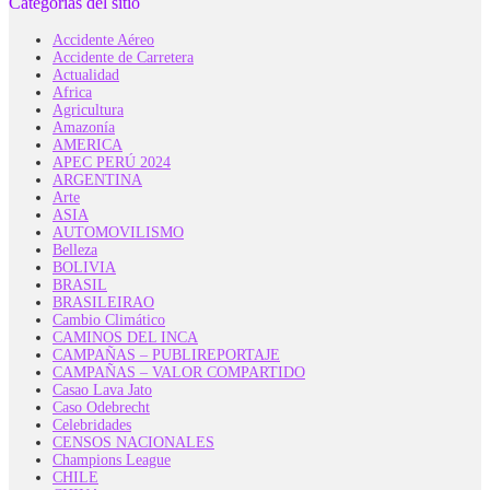
Categorías del sitio
Accidente Aéreo
Accidente de Carretera
Actualidad
Africa
Agricultura
Amazonía
AMERICA
APEC PERÚ 2024
ARGENTINA
Arte
ASIA
AUTOMOVILISMO
Belleza
BOLIVIA
BRASIL
BRASILEIRAO
Cambio Climático
CAMINOS DEL INCA
CAMPAÑAS – PUBLIREPORTAJE
CAMPAÑAS – VALOR COMPARTIDO
Casao Lava Jato
Caso Odebrecht
Celebridades
CENSOS NACIONALES
Champions League
CHILE