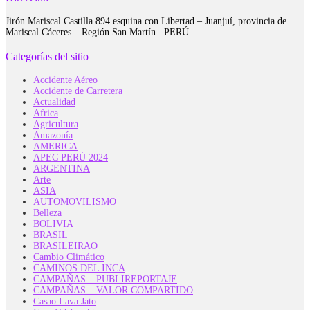
Jirón Mariscal Castilla 894 esquina con Libertad – Juanjuí, provincia de
Mariscal Cáceres – Región San Martín . PERÚ.
Categorías del sitio
Accidente Aéreo
Accidente de Carretera
Actualidad
Africa
Agricultura
Amazonía
AMERICA
APEC PERÚ 2024
ARGENTINA
Arte
ASIA
AUTOMOVILISMO
Belleza
BOLIVIA
BRASIL
BRASILEIRAO
Cambio Climático
CAMINOS DEL INCA
CAMPAÑAS – PUBLIREPORTAJE
CAMPAÑAS – VALOR COMPARTIDO
Casao Lava Jato