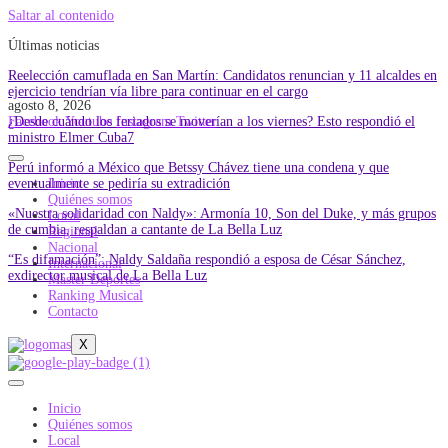
Saltar al contenido
Últimas noticias
Reelección camuflada en San Martín: Candidatos renuncian y 11 alcaldes en
ejercicio tendrían vía libre para continuar en el cargo
agosto 8, 2026
¿Desde cuándo los feriados se moverían a los viernes? Esto respondió el
Facebook
Youtube
Instagram
Twitter
ministro Elmer Cuba7
Perú informó a México que Betssy Chávez tiene una condena y que
eventualmente se pediría su extradición
Inicio
Quiénes somos
«Nuestra solidaridad con Naldy»: Armonía 10, Son del Duke, y más grupos
Local
de cumbia, respaldan a cantante de La Bella Luz
Regional
Nacional
“Es difamación”: Naldy Saldaña respondió a esposa de César Sánchez,
Internacional
exdirector musical de La Bella Luz
Master Deportes
Ranking Musical
Contacto
X
Inicio
Quiénes somos
Local