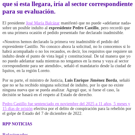
que si esta llegara, iría al sector correspondiente
para su evaluación.
El presidente
José María Balcázar
manifestó que no puede «adelantar nada»
sobre un posible indulto al
expresidente Pedro Castillo
, pero recordó que
en una primera ocasión el pedido presentado fue declarado inadmisible.
«Nosotros hemos declarado la primera vez inadmisible el pedido del
expresidente Castillo. No conozco ahora la solicitud, no lo conocemos si lo
habrá acompañado o no los recaudos, es decir, los requisitos que requiere un
indulto desde el punto de vista legal y constitucional. De tal manera que yo
no puedo adelantar nada mientras no tengamos en la mesa y vaya al sector
correspondiente para ser atendido», señaló el mandatario desde la ciudad de
Iquitos, en la región Loreto.
Por su parte, el ministro de Justicia,
Luis Enrique Jiménez Borda
, señaló
que no se ha recibido ninguna solicitud de indulto, por lo que no existe
ninguna nueva que se pueda analizar. Agregó que, si fuese el caso, la
decisión se basará en el respeto al Estado de derecho.
Pedro Castillo fue sentenciado en noviembre del 2025 a 11 años, 5 meses y
15 días de prisión
efectiva por el delito de conspiración para la rebelión por
el golpe de Estado del 7 de diciembre de 2022.
RPP NOTICIAS
Relacionados