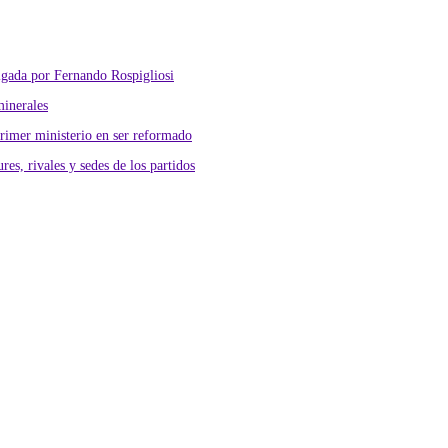
lgada por Fernando Rospigliosi
minerales
primer ministerio en ser reformado
res, rivales y sedes de los partidos