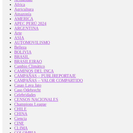
Africa
Agricultura
Amazonía
AMERICA
APEC PERÚ 2024
ARGENTINA
Arte
ASIA
AUTOMOVILISMO
Belleza
BOLIVIA
BRASIL
BRASILEIRAO
Cambio Climático
CAMINOS DEL INCA
CAMPAÑAS – PUBLIREPORTAJE
CAMPAÑAS – VALOR COMPARTIDO
Casao Lava Jato
Caso Odebrecht
Celebridades
CENSOS NACIONALES
Champions League
CHILE
CHINA
Ciencia
CINE
CLIMA
COLOMBIA