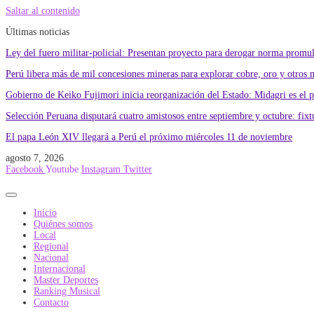
Saltar al contenido
Últimas noticias
Ley del fuero militar-policial: Presentan proyecto para derogar norma promu
Perú libera más de mil concesiones mineras para explorar cobre, oro y otros 
Gobierno de Keiko Fujimori inicia reorganización del Estado: Midagri es el 
Selección Peruana disputará cuatro amistosos entre septiembre y octubre: fixtu
El papa León XIV llegará a Perú el próximo miércoles 11 de noviembre
agosto 7, 2026
Facebook
Youtube
Instagram
Twitter
Inicio
Quiénes somos
Local
Regional
Nacional
Internacional
Master Deportes
Ranking Musical
Contacto