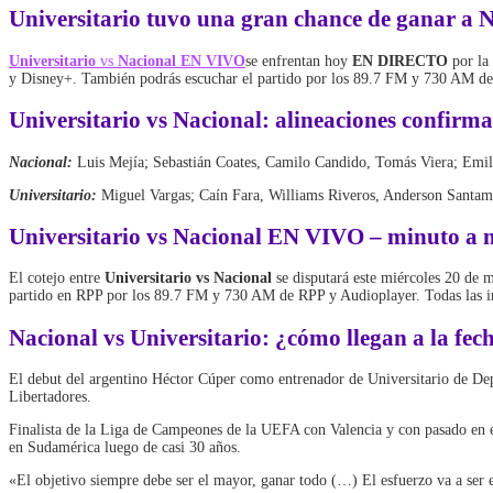
Universitario
tuvo una gran chance de ganar a
N
Universitario
vs
Nacional EN VIVO
se enfrentan hoy
EN DIRECTO
por la 
y Disney+. También podrás escuchar el partido por los 89.7 FM y 730 AM de
Universitario vs Nacional: alineaciones confirm
Nacional:
Luis Mejía; Sebastián Coates, Camilo Candido, Tomás Viera; Emil
Universitario:
Miguel Vargas; Caín Fara, Williams Riveros, Anderson Santamar
Universitario vs Nacional EN VIVO – minuto a 
El cotejo entre
Universitario vs Nacional
se disputará este miércoles 20 de
partido en RPP por los 89.7 FM y 730 AM de RPP y Audioplayer. Todas las i
Nacional vs Universitario: ¿cómo llegan a la fe
El debut del argentino Héctor Cúper como entrenador de Universitario de Dep
Libertadores.
Finalista de la Liga de Campeones de la UEFA con Valencia y con pasado en e
en Sudamérica luego de casi 30 años.
«El objetivo siempre debe ser el mayor, ganar todo (…) El esfuerzo va a ser