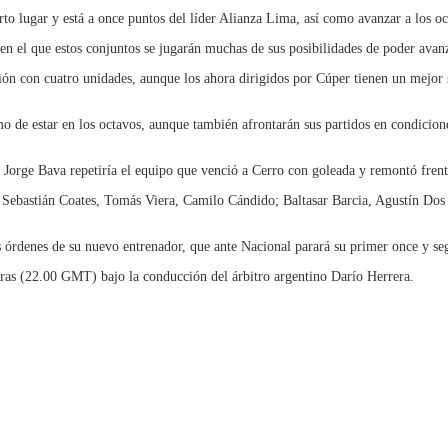
arto lugar y está a once puntos del líder Alianza Lima, así como avanzar a los o
en el que estos conjuntos se jugarán muchas de sus posibilidades de poder avanz
ación con cuatro unidades, aunque los ahora dirigidos por Cúper tienen un mejo
mo de estar en los octavos, aunque también afrontarán sus partidos en condicione
, Jorge Bava repetiría el equipo que venció a Cerro con goleada y remontó fren
 Sebastián Coates, Tomás Viera, Camilo Cándido; Baltasar Barcia, Agustín Dos
s órdenes de su nuevo entrenador, que ante Nacional parará su primer once y se
oras (22.00 GMT) bajo la conducción del árbitro argentino Darío Herrera.