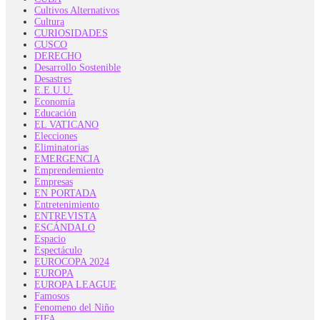
Cultivos Alternativos
Cultura
CURIOSIDADES
CUSCO
DERECHO
Desarrollo Sostenible
Desastres
E.E.U.U.
Economía
Educación
EL VATICANO
Elecciones
Eliminatorias
EMERGENCIA
Emprendemiento
Empresas
EN PORTADA
Entretenimiento
ENTREVISTA
ESCÁNDALO
Espacio
Espectáculo
EUROCOPA 2024
EUROPA
EUROPA LEAGUE
Famosos
Fenomeno del Niño
FIFA