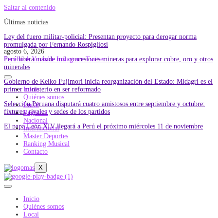
Saltar al contenido
Últimas noticias
Ley del fuero militar-policial: Presentan proyecto para derogar norma
promulgada por Fernando Rospigliosi
agosto 6, 2026
Perú libera más de mil concesiones mineras para explorar cobre, oro y otros
Facebook
Youtube
Instagram
Twitter
minerales
Gobierno de Keiko Fujimori inicia reorganización del Estado: Midagri es el
primer ministerio en ser reformado
Inicio
Quiénes somos
Selección Peruana disputará cuatro amistosos entre septiembre y octubre:
Local
fixtures, rivales y sedes de los partidos
Regional
Nacional
El papa León XIV llegará a Perú el próximo miércoles 11 de noviembre
Internacional
Master Deportes
Ranking Musical
Contacto
X
Inicio
Quiénes somos
Local