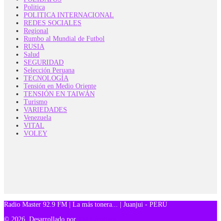
Politica
POLITICA INTERNACIONAL
REDES SOCIALES
Regional
Rumbo al Mundial de Futbol
RUSIA
Salud
SEGURIDAD
Selección Peruana
TECNOLOGÍA
Tensión en Medio Oriente
TENSIÓN EN TAIWÁN
Turismo
VARIEDADES
Venezuela
VITAL
VOLEY
Radio Master 92.9 FM | La más tonera... | Juanjui - PERÚ
© 2026, Desarrollado por
TM Creativos