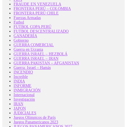
FRAUDE EN VENEZUELA
FRONTERA PERÚ – COLOMBIA
FRONTERA PERÚ CHILE
Fuerzas Armadas
Futbol
FUTBOL COPA PERÚ
FUTBOL DESCENTRALIZADO
GANADERÍA
Gobierno
GUERRA COMERCIAL
Guerra en Ucrania
GUERRA ISRAEL – HEZBOLÁ
GUERRA ISRAEL – IRAN
GUERRA PAKISTAN – AFGANISTAN
Guerra: Israel – Hamás
INCENDIO
Increible
INDIA
INFORME
INMIGRACIÓN
Internacional
Investigación
IRAN
JAPON
JUDICIALES
Juegos Olímpicos de París
Juegos Panamericanos 2023
JUEGOS PANAMERICANOS 2027