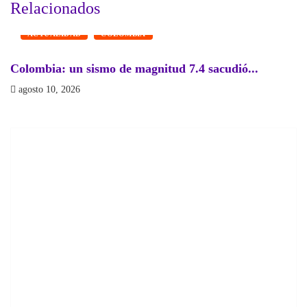
Relacionados
ACTUALIDAD
COLOMBIA
Colombia: un sismo de magnitud 7.4 sacudió...
J
E
agosto 10, 2026
a