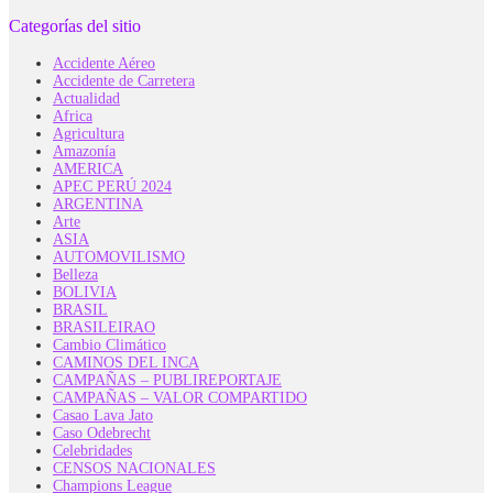
Categorías del sitio
Accidente Aéreo
Accidente de Carretera
Actualidad
Africa
Agricultura
Amazonía
AMERICA
APEC PERÚ 2024
ARGENTINA
Arte
ASIA
AUTOMOVILISMO
Belleza
BOLIVIA
BRASIL
BRASILEIRAO
Cambio Climático
CAMINOS DEL INCA
CAMPAÑAS – PUBLIREPORTAJE
CAMPAÑAS – VALOR COMPARTIDO
Casao Lava Jato
Caso Odebrecht
Celebridades
CENSOS NACIONALES
Champions League