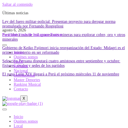
Saltar al contenido
Últimas noticias
Ley del fuero militar-policial: Presentan proyecto para derogar norma
promulgada por Fernando Rospigliosi
agosto 6, 2026
Perú libera más de mil concesiones mineras para explorar cobre, oro y otros
Facebook
Youtube
Instagram
Twitter
minerales
Gobierno de Keiko Fujimori inicia reorganización del Estado: Midagri es el
primer ministerio en ser reformado
Inicio
Quiénes somos
Selección Peruana disputará cuatro amistosos entre septiembre y octubre:
Local
fixtures, rivales y sedes de los partidos
Regional
Nacional
El papa León XIV llegará a Perú el próximo miércoles 11 de noviembre
Internacional
Master Deportes
Ranking Musical
Contacto
X
Inicio
Quiénes somos
Local