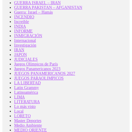
GUERRA ISRAEL – IRAN
GUERRA PAKISTAN – AFGANISTAN
Guerra: Israel – Hamás
INCENDIO
Increible
INDIA
INFORME
INMIGRACIÓN
Internacional
Investigación
IRAN
JAPON
JUDICIALES
Juegos Olímpicos de París
Juegos Panamericanos 2023
JUEGOS PANAMERICANOS 2027
JUEGOS PARAOLIMPICOS
LA LIBERTAD
Latin Grammy
Latinoamérica
LIMA
LITERATURA
Lo más visto
Local
LORETO
Master Deportes
Medio Ambiente
MEDIO ORIENTE