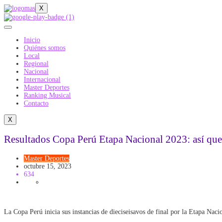
X
Inicio
Quiénes somos
Local
Regional
Nacional
Internacional
Master Deportes
Ranking Musical
Contacto
X
Resultados Copa Perú Etapa Nacional 2023: así quedó
Master Deportes
octubre 15, 2023
634
La Copa Perú inicia sus instancias de dieciseisavos de final por la Etapa Na