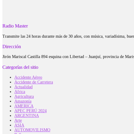
Radio Master
Transmite las 24 horas durante más de 30 años, con música, variadísima, bue
Dirección
Jirón Mariscal Castilla 894 esquina con Libertad – Juanjuí, provincia de Ma
Categorías del sitio
Accidente Aéreo
Accidente de Carretera
Actualidad
Africa
Agricultura
Amazonía
AMERICA
APEC PERÚ 2024
ARGENTINA
Arte
ASIA
AUTOMOVILISMO