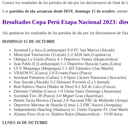
Conoce los resultados de los partidos de ida por los dieciseisavos de final de
Los
partidos de ida arrancan desde HOY, domingo 15 de octubre
, mient
Resultados Copa Perú Etapa Nacional 2023: dieci
Así quedaron los resultados de los partidos de ida por los dieciseisavos de fi
DOMINGO 15 DE OCTUBRE
Juventud La Joya (Lambayeque) 0-0 FC San Marcos (Áncash)
Municipal Tournavista (Ucayali) 2-2 ADA Jaén (Cajamarca)
Olimpia La Unión (Piura) 4-1 Deportivo Vianey (Huancavelica)
Juan Pablo II (Lambayeque) 1-1 Deportivo Huracán Canta (Lima)
UCV Moquegua (Moquegua) 1-1 AD Tahuishco (San Martín)
VRAEM FC (Cusco) 2-0 Ecosem Pasco (Pasco)
Juventud Palmeiras (Callao) 1-4 Sport Cácares Nazarenas (Ayacucho)
Star Áncash (Áncash) 3-2 Defensor Porvenir (La Libertad)
Real Atlético Nueva (Madre de Dios) 0-2 AJI de Calca (Cusco)
Defensor Cubillas (Cusco) 1-0 Unión Santo Domingo (Amazonas)
Sociedad Tiro 28 (Pasco) 3-0 Miguel Grau (Apurímac)
Bentín Tacna Heroica (Tacna) 2-0 Nacional FBC de Mollendo (Arequi
Deportivo Maristas de Huacho (Lima) 1-2 FBC Aurora (Arequipa)
Independiente Huachog (Huánuco) vs. Unión Tarapoto FC (San Martín
Alianza Pisco (Ica) vs. Diablos Rojos (Huancavelica) – 19:00 horas
LUNES 16 DE OCTUBRE