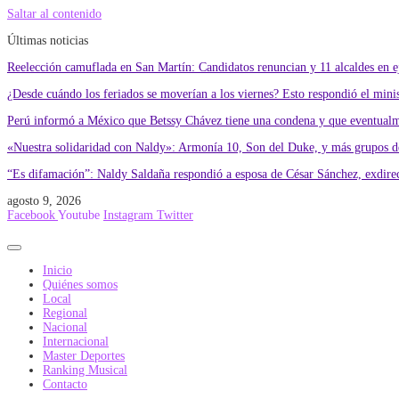
Saltar al contenido
Últimas noticias
Reelección camuflada en San Martín: Candidatos renuncian y 11 alcaldes en eje
¿Desde cuándo los feriados se moverían a los viernes? Esto respondió el min
Perú informó a México que Betssy Chávez tiene una condena y que eventualme
«Nuestra solidaridad con Naldy»: Armonía 10, Son del Duke, y más grupos de
“Es difamación”: Naldy Saldaña respondió a esposa de César Sánchez, exdire
agosto 9, 2026
Facebook
Youtube
Instagram
Twitter
Inicio
Quiénes somos
Local
Regional
Nacional
Internacional
Master Deportes
Ranking Musical
Contacto