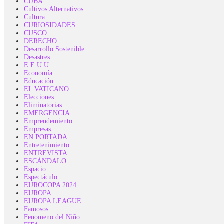
CUBA
Cultivos Alternativos
Cultura
CURIOSIDADES
CUSCO
DERECHO
Desarrollo Sostenible
Desastres
E.E.U.U.
Economía
Educación
EL VATICANO
Elecciones
Eliminatorias
EMERGENCIA
Emprendemiento
Empresas
EN PORTADA
Entretenimiento
ENTREVISTA
ESCÁNDALO
Espacio
Espectáculo
EUROCOPA 2024
EUROPA
EUROPA LEAGUE
Famosos
Fenomeno del Niño