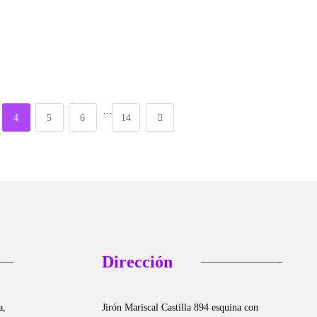
…
4
5
6
14
Dirección
a,
Jirón Mariscal Castilla 894 esquina con