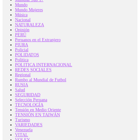
Mundo
Mundo Mujeres
Música
Nacional
NATURALEZA
Opinión
PERÚ
Peruanos en el Extranjero
PIURA
Policial
POLIDATOS
Politica
POLITICA INTERNACIONAL
REDES SOCIALES
Regional
Rumbo al Mundial de Futbol
RUSIA
Salud
SEGURIDAD
Selección Peruana
TECNOLOGÍA
Tensión en Medio Oriente
TENSIÓN EN TAIWÁN
Turismo
VARIEDADES
Venezuela
VITAL
VOLEY